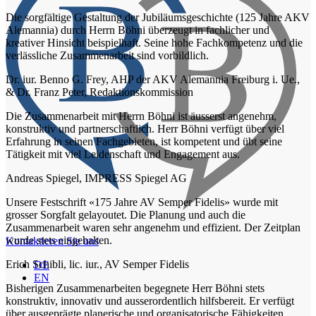
Die sorgfältige Gestaltung der Jubiläumsgeschichte (125 Jahre AKV
Alemannia) durch Herrn Böhni überzeugt in fachlicher und
kreativer Hinsicht beispielhaft. Seine hohe Fachkompetenz und die
verlässliche Zusammenarbeit sind vorbildlich.
Dr. iur. Benno G. Frey, AHP der AKV Alemannia Freiburg i. Ue.,
& Dr. Franz Peter, Redaktionskommission
Die Zusammenarbeit mit Herrn Böhni ist äusserst angenehm,
konstruktiv und partnerschaftlich. Herr Böhni verfügt über viel
Erfahrung in seinen Fachgebieten, ist kompetent und übt seine
Tätigkeit mit viel Leidenschaft und Engagement aus.
Andreas Spiegel, IMPRESS Spiegel AG
Unsere Festschrift «175 Jahre AV Semper Fidelis» wurde mit
grosser Sorgfalt gelayoutet. Die Planung und auch die
Zusammenarbeit waren sehr angenehm und effizient. Der Zeitplan
wurde stets eingehalten.
Kontaktieren Sie uns
Erich Schibli, lic. iur., AV Semper Fidelis
DE
EN
Bisherigen Zusammenarbeiten begegnete Herr Böhni stets
konstruktiv, innovativ und ausserordentlich hilfsbereit. Er verfügt
über ausgeprägte planerische und organisatorische Fähigkeiten