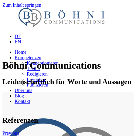
Zum Inhalt springen
DE
EN
Home
Kompetenzen
Böhni Communications
Konzeptionieren
Texten
Redigieren
Layouten
Leidenschaftlich für Worte und Aussagen
Publizieren
Über uns
Blog
Kontakt
Referenzen
Previous